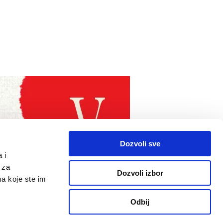
Dozvoli sve
 i
 za
Dozvoli izbor
ma koje ste im
Odbij