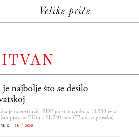
LITVAN
je najbolje što se desilo
atskoj
ska je udvostručila BDP po stanovniku s 10.530 evra
dsto proseka EU) na 21.740 eura (77 odsto proseka)
BRKIĆ
18.11.2025.