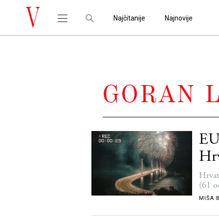
Najčitanije
Najnovije
GORAN 
EU 
Hrv
Hrvat
(61 o
MIŠA 