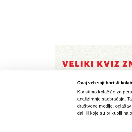
Ovaj veb sajt koristi kolač
Koristimo kolačiće za perso
analiziranje saobraćaja. T
društvene medije, oglašava
dali ili koje su prikupili n