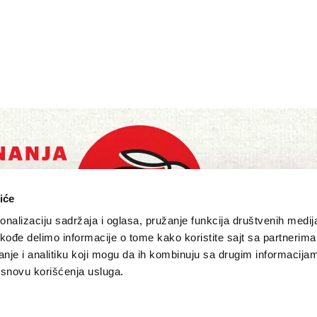
iće
nalizaciju sadržaja i oglasa, pružanje funkcija društvenih medija
akođe delimo informacije o tome kako koristite sajt sa partnerima
nje i analitiku koji mogu da ih kombinuju sa drugim informacija
a osnovu korišćenja usluga.