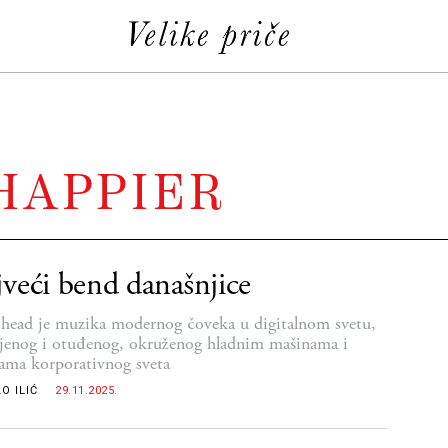
HAPPIER
veći bend današnjice
head je muzika modernog čoveka u digitalnom svetu,
jenog i otuđenog, okruženog hladnim mašinama i
ama korporativnog sveta
O ILIĆ
29.11.2025.