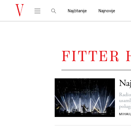
Najčitanije
Najnovije
FITTER 
Naj
Radio
usaml
polug
MIHAIL