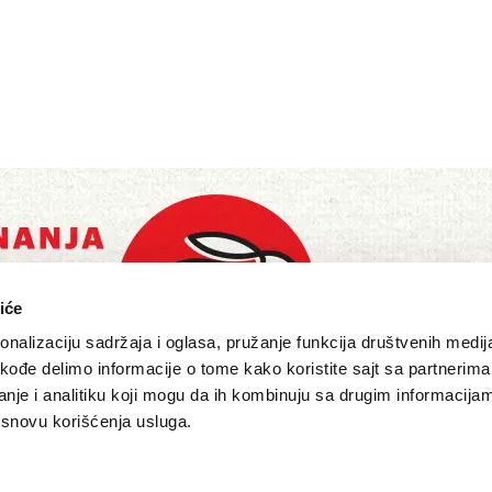
iće
nalizaciju sadržaja i oglasa, pružanje funkcija društvenih medija
akođe delimo informacije o tome kako koristite sajt sa partnerima
nje i analitiku koji mogu da ih kombinuju sa drugim informacija
a osnovu korišćenja usluga.