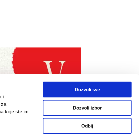
Dozvoli sve
 i
 za
Dozvoli izbor
ma koje ste im
Odbij