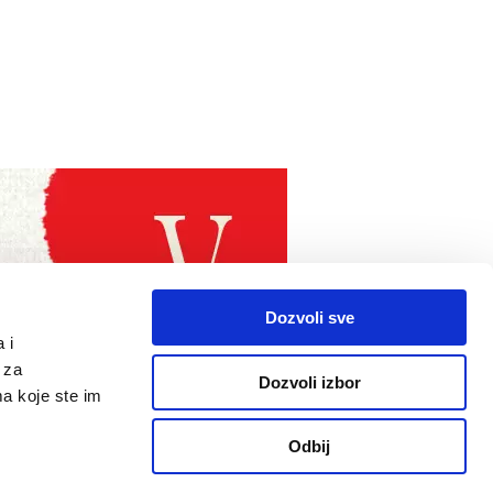
Dozvoli sve
 i
 za
Dozvoli izbor
ma koje ste im
Odbij