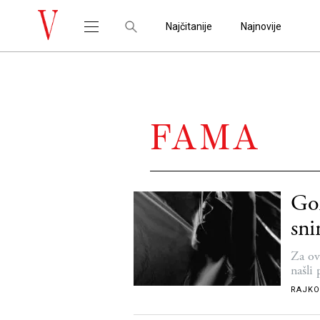
Najčitanije
Najnovije
FAMA
Gor
sni
Za ov
našli 
RAJKO