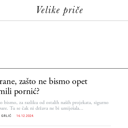
ane, zašto ne bismo opet
mili pornić?
o bismo, za razliku od ostalih naših projekata, sigurno
pare. Tu se čak ni država ne bi umiješala...
 GRLIĆ
16.12.2024.