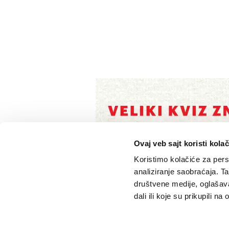
Ovaj veb sajt koristi kolač
Koristimo kolačiće za perso
analiziranje saobraćaja. T
društvene medije, oglašava
dali ili koje su prikupili n