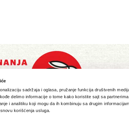
iće
nalizaciju sadržaja i oglasa, pružanje funkcija društvenih medija
akođe delimo informacije o tome kako koristite sajt sa partnerima
nje i analitiku koji mogu da ih kombinuju sa drugim informacija
a osnovu korišćenja usluga.