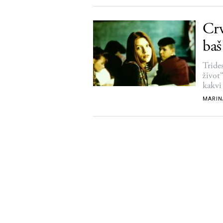
Crv
baš
Tride
život
kakvi 
MARIN