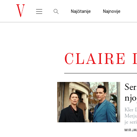
Najčitanije
Najnovije
CLAIRE
Ser
njo
Kler 
Metju
je ser
MIRJA