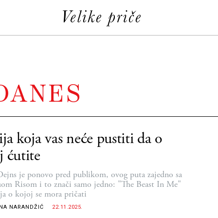
 DANES
ija koja vas neće pustiti da o
j ćutite
Dejns je ponovo pred publikom, ovog puta zajedno sa
om Risom i to znači samo jedno: "The Beast In Me"
ija o kojoj se mora pričati
NA NARANDŽIĆ
22.11.2025.