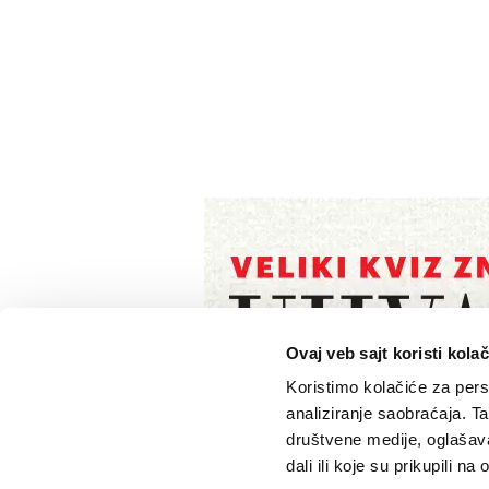
Ovaj veb sajt koristi kolač
Koristimo kolačiće za perso
analiziranje saobraćaja. T
društvene medije, oglašava
dali ili koje su prikupili n