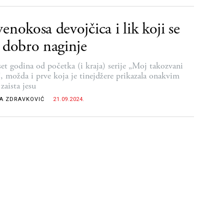
enokosa devojčica i lik koji se
 dobro naginje
set godina od početka (i kraja) serije „Moj takozvani
“, možda i prve koja je tinejdžere prikazala onakvim
zaista jesu
A ZDRAVKOVIĆ
21.09.2024.