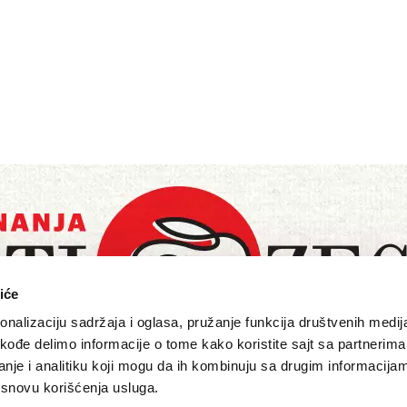
iće
nalizaciju sadržaja i oglasa, pružanje funkcija društvenih medija
akođe delimo informacije o tome kako koristite sajt sa partnerima
nje i analitiku koji mogu da ih kombinuju sa drugim informacija
a osnovu korišćenja usluga.