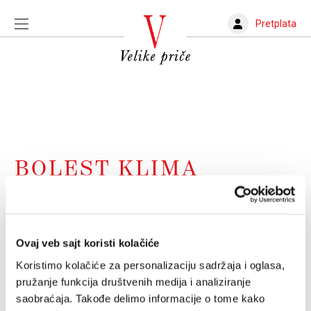
Pretplata
BOLEST KLIMA
UREĐAJI
Odakle vreba legionarska bolest?
Ovaj veb sajt koristi kolačiće
Vest o tri vremenski i prostorno povezana slučaja u
Koristimo kolačiće za personalizaciju sadržaja i oglasa,
Hrvatskoj prostrujala je regionom
pružanje funkcija društvenih medija i analiziranje
ZORAN RADOVANOVIĆ
23.06.2024.
saobraćaja. Takođe delimo informacije o tome kako