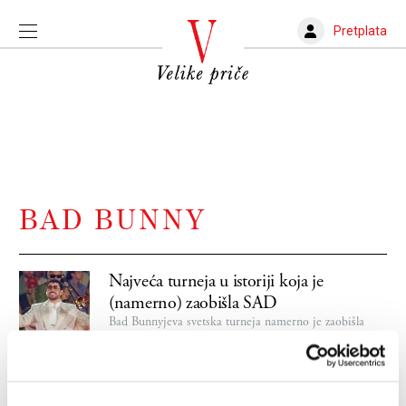
Pretplata
BAD BUNNY
Najveća turneja u istoriji koja je
(namerno) zaobišla SAD
Bad Bunnyjeva svetska turneja namerno je zaobišla
Sjedinjene Američke Države, delom zbog straha da bi
njegove koncerte mogli da ciljaju američki imigracioni
službenici. I sada je oborio sve rekorde
IVAN RADOJČIĆ
02.08.2026.