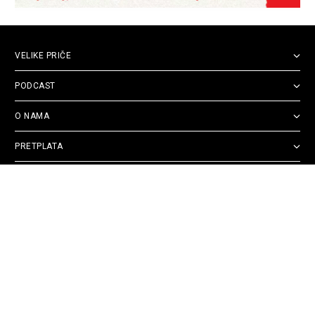
VELIKE PRIČE
PODCAST
O NAMA
PRETPLATA
PRATITE NAS
Politika
Opšti uslovi
Politika
Cookie
privatnosti
korišćenja
reklamacija
Policy
© 2026
Velike priče
- TCT News and Entertainment - Sva prava zadržana. Developed
by
Cubes