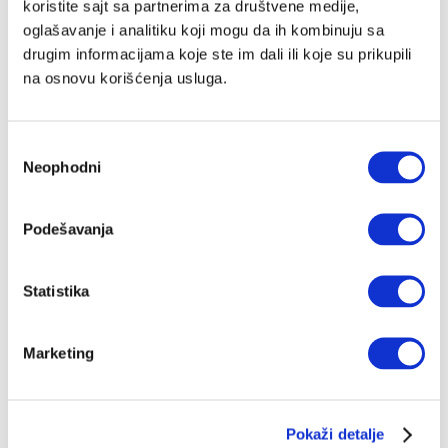
koristite sajt sa partnerima za društvene medije,
Ogromnoj većini čovečanstva ništa loše se ne dešava
oglašavanje i analitiku koji mogu da ih kombinuju sa
kada jede goveđe, jagnjeće, svinjsko ili drugo crveno
meso, međutim, posle uboda krpelja koji u svom
drugim informacijama koje ste im dali ili koje su prikupili
organizmu sadrži alfa-gal, situacija može da se promeni
ZORAN RADOVANOVIĆ
12.09.2025.
na osnovu korišćenja usluga.
Избор
Neophodni
сагласности
Podešavanja
Statistika
Marketing
Pokaži detalje