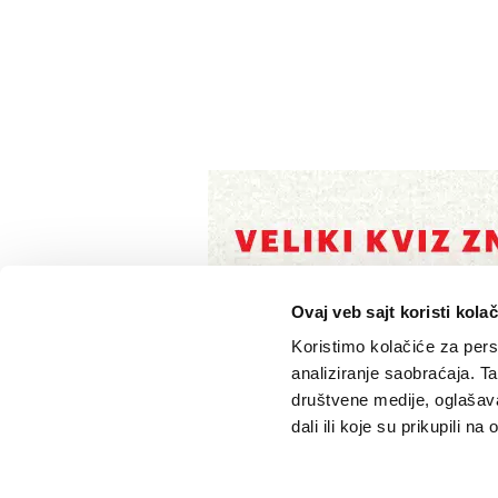
Ovaj veb sajt koristi kolač
Koristimo kolačiće za perso
analiziranje saobraćaja. T
društvene medije, oglašava
dali ili koje su prikupili n