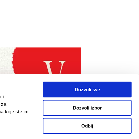
Dozvoli sve
 i
 za
Dozvoli izbor
ma koje ste im
Odbij