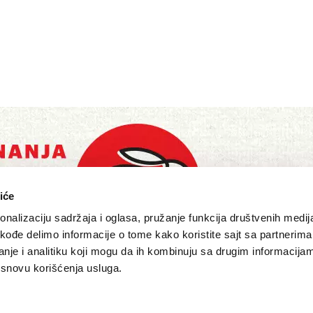
iće
nalizaciju sadržaja i oglasa, pružanje funkcija društvenih medija
akođe delimo informacije o tome kako koristite sajt sa partnerima
nje i analitiku koji mogu da ih kombinuju sa drugim informacija
a osnovu korišćenja usluga.