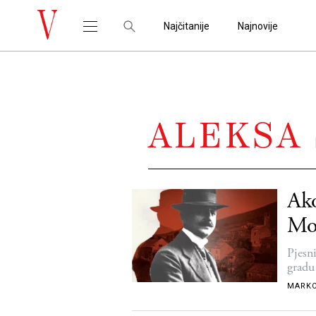
Najčitanije
Najnovije
ALEKSA 
Ako
Mo
Pjesn
gradu
MARK