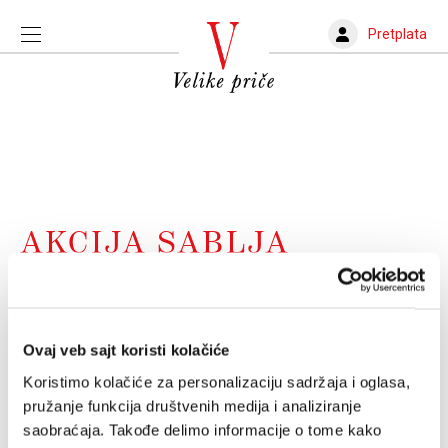
Pretplata
AKCIJA SABLJA
„Sablja“ ili priča o umetničkoj neslobodi
Ima dovoljno razloga da sebe ubedimo da je ovo važna
serija, ako već ne možemo i da je odlična
Ovaj veb sajt koristi kolačiće
SLOBODAN VUJANOVIĆ
11.11.2024.
Koristimo kolačiće za personalizaciju sadržaja i oglasa,
pružanje funkcija društvenih medija i analiziranje
saobraćaja. Takođe delimo informacije o tome kako