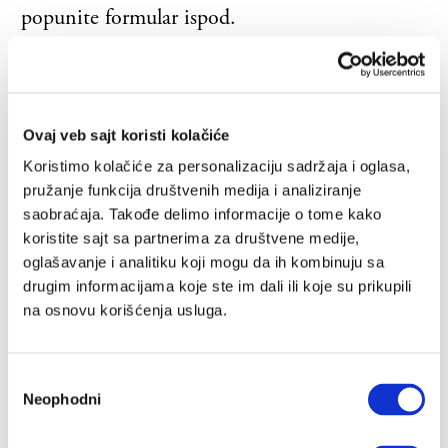
popunite formular ispod.
Nakon što ste upisali vaše podatke, kliknite na
dugme „Potvrdi“ i nakon toga ako su podaci
validni, na email koji ste uneli dobićete
Ovaj veb sajt koristi kolačiće
obaveštenje o uspešno kreiranom nalogu i
Koristimo kolačiće za personalizaciju sadržaja i oglasa,
uspešno kreiranoj pretplati i bićete
pružanje funkcija društvenih medija i analiziranje
redirektovani na stranicu da se prijavite sa
saobraćaja. Takođe delimo informacije o tome kako
koristite sajt sa partnerima za društvene medije,
vašim nalogom.
oglašavanje i analitiku koji mogu da ih kombinuju sa
drugim informacijama koje ste im dali ili koje su prikupili
Vaše ime
na osnovu korišćenja usluga.
Избор
Neophodni
Vaše prezime
сагласности