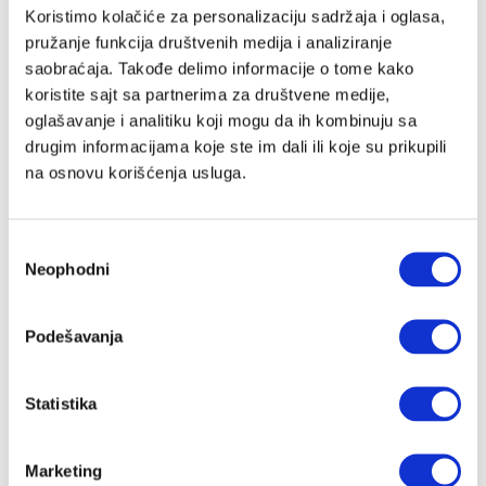
Email adresa
Koristimo kolačiće za personalizaciju sadržaja i oglasa,
pružanje funkcija društvenih medija i analiziranje
saobraćaja. Takođe delimo informacije o tome kako
koristite sajt sa partnerima za društvene medije,
Lozinka
oglašavanje i analitiku koji mogu da ih kombinuju sa
drugim informacijama koje ste im dali ili koje su prikupili
na osnovu korišćenja usluga.
Slažem se sa
Velike priče
politika privatnosti
kao i da Velike
Priče čuvaju moje podatke
Избор
Registracija
Neophodni
сагласности
Nastavi preko Google naloga
Podešavanja
Statistika
Nastavi preko Apple naloga
Marketing