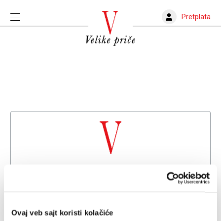
Pretplata
Dobrodošli na
Velike priče
Već imate nalog?
Prijava
Ovaj veb sajt koristi kolačiće