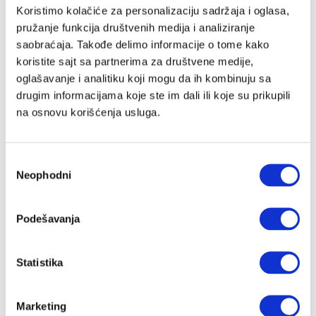
Email adresa
Koristimo kolačiće za personalizaciju sadržaja i oglasa,
pružanje funkcija društvenih medija i analiziranje
saobraćaja. Takođe delimo informacije o tome kako
koristite sajt sa partnerima za društvene medije,
Lozinka
oglašavanje i analitiku koji mogu da ih kombinuju sa
drugim informacijama koje ste im dali ili koje su prikupili
na osnovu korišćenja usluga.
Slažem se sa
Velike priče
politika privatnosti
kao i da Velike
Priče čuvaju moje podatke
Избор
Registracija
Neophodni
сагласности
Nastavi preko Google naloga
Podešavanja
Statistika
Nastavi preko Apple naloga
Marketing