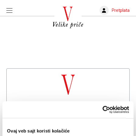
Pretplata
Dobrodošli na
Velike priče
Već imate nalog?
Prijava
Ovaj veb sajt koristi kolačiće