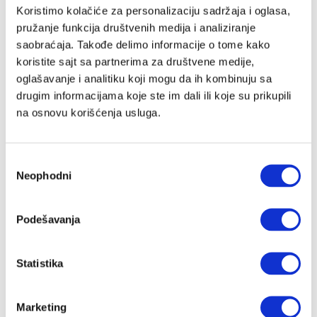
Email adresa
Koristimo kolačiće za personalizaciju sadržaja i oglasa,
pružanje funkcija društvenih medija i analiziranje
saobraćaja. Takođe delimo informacije o tome kako
koristite sajt sa partnerima za društvene medije,
Lozinka
oglašavanje i analitiku koji mogu da ih kombinuju sa
drugim informacijama koje ste im dali ili koje su prikupili
na osnovu korišćenja usluga.
Slažem se sa
Velike priče
politika privatnosti
kao i da Velike
Priče čuvaju moje podatke
Избор
Registracija
Neophodni
сагласности
Nastavi preko Google naloga
Podešavanja
Statistika
Nastavi preko Apple naloga
Marketing