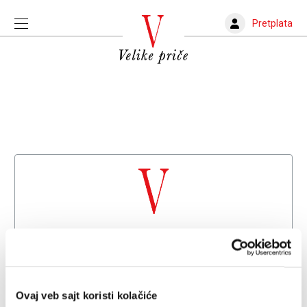
Pretplata
Dobrodošli na
Velike priče
Već imate nalog?
Prijava
Ovaj veb sajt koristi kolačiće