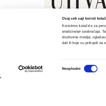
Ovaj veb sajt koristi kolač
Koristimo kolačiće za perso
analiziranje saobraćaja. T
društvene medije, oglašava
dali ili koje su prikupili n
VELIKE PRIČE
PODCAST
Politika
Pantelićev Geor
Sport
Faktor 50+
Psihologija
Rosić i drugovi
Избор
Neophodni
Fikcija
сагласности
Politika privatnosti
Opšti uslovi korišćenja
Politika rekla
© 2026
Velike priče
- TCT News and Entertainment - Sva prava 