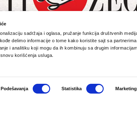
iće
nalizaciju sadržaja i oglasa, pružanje funkcija društvenih medija
akođe delimo informacije o tome kako koristite sajt sa partnerima
nje i analitiku koji mogu da ih kombinuju sa drugim informacija
a osnovu korišćenja usluga.
O NAMA
PRETPLATA
eport
Impresum
Pretplati se
Pokloni prija
Marketing
Newsletter
Kontakt
Podešavanja
Statistika
Marketing
macija
Cookie Policy
zadržana. Developed by
Cubes