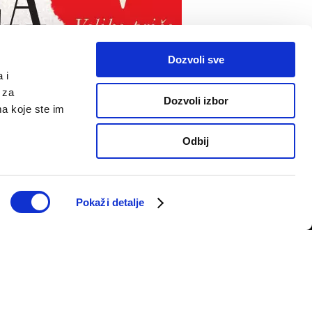
Dozvoli sve
 i
 za
Dozvoli izbor
ma koje ste im
PRATITE NAS
Odbij
telju
Pokaži detalje