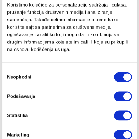
Email adresa
Koristimo kolačiće za personalizaciju sadržaja i oglasa,
pružanje funkcija društvenih medija i analiziranje
saobraćaja. Takođe delimo informacije o tome kako
koristite sajt sa partnerima za društvene medije,
Lozinka
oglašavanje i analitiku koji mogu da ih kombinuju sa
drugim informacijama koje ste im dali ili koje su prikupili
na osnovu korišćenja usluga.
Slažem se sa
Velike priče
politika privatnosti
kao i da Velike
Priče čuvaju moje podatke
Избор
Registracija
Neophodni
сагласности
Nastavi preko Google naloga
Podešavanja
Statistika
Nastavi preko Apple naloga
Marketing