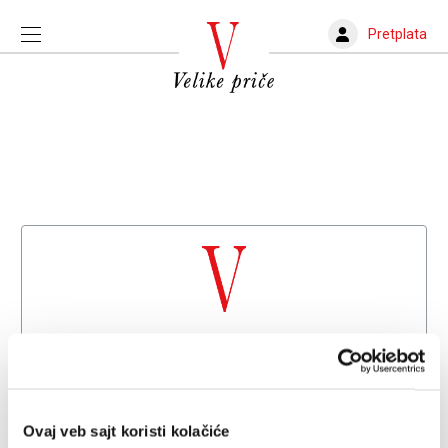
Pretplata
Dobrodošli na
Velike priče
Već imate nalog?
Prijava
Ovaj veb sajt koristi kolačiće