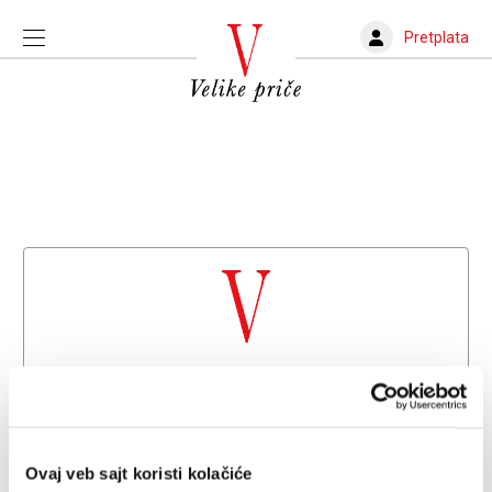
Pretplata
Dobrodošli na
Velike priče
Već imate nalog?
Prijava
Ovaj veb sajt koristi kolačiće