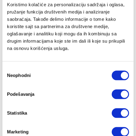
Email adresa
Koristimo kolačiće za personalizaciju sadržaja i oglasa,
pružanje funkcija društvenih medija i analiziranje
saobraćaja. Takođe delimo informacije o tome kako
koristite sajt sa partnerima za društvene medije,
Lozinka
oglašavanje i analitiku koji mogu da ih kombinuju sa
drugim informacijama koje ste im dali ili koje su prikupili
na osnovu korišćenja usluga.
Slažem se sa
Velike priče
politika privatnosti
kao i da Velike
Priče čuvaju moje podatke
Избор
Registracija
Neophodni
сагласности
Nastavi preko Google naloga
Podešavanja
Statistika
Nastavi preko Apple naloga
Marketing