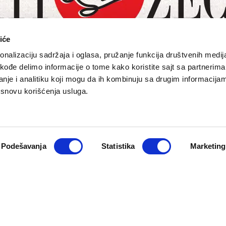
iće
nalizaciju sadržaja i oglasa, pružanje funkcija društvenih medija
akođe delimo informacije o tome kako koristite sajt sa partnerima
nje i analitiku koji mogu da ih kombinuju sa drugim informacija
a osnovu korišćenja usluga.
O NAMA
PRETPLATA
eport
Impresum
Pretplati se
Pokloni prija
Marketing
Newsletter
Kontakt
Podešavanja
Statistika
Marketing
macija
Cookie Policy
zadržana. Developed by
Cubes