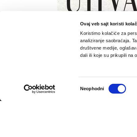
Ovaj veb sajt koristi kolač
Koristimo kolačiće za perso
analiziranje saobraćaja. T
društvene medije, oglašava
dali ili koje su prikupili n
VELIKE PRIČE
PODCAST
Politika
Pantelićev Geor
Sport
Faktor 50+
Psihologija
Rosić i drugovi
Избор
Neophodni
Fikcija
сагласности
Politika privatnosti
Opšti uslovi korišćenja
Politika rekla
© 2026
Velike priče
- TCT News and Entertainment - Sva prava 