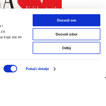
Dozvoli sve
 i
 za
Dozvoli izbor
ma koje ste im
PRATITE NAS
Odbij
telju
Pokaži detalje