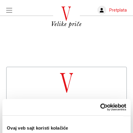
Pretplata
Dobrodošli na
Velike priče
Već imate nalog?
Prijava
Ovaj veb sajt koristi kolačiće