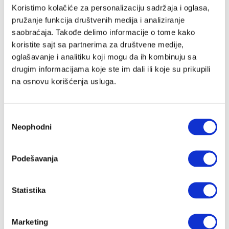
Email adresa
Koristimo kolačiće za personalizaciju sadržaja i oglasa,
pružanje funkcija društvenih medija i analiziranje
saobraćaja. Takođe delimo informacije o tome kako
koristite sajt sa partnerima za društvene medije,
Lozinka
oglašavanje i analitiku koji mogu da ih kombinuju sa
drugim informacijama koje ste im dali ili koje su prikupili
na osnovu korišćenja usluga.
Slažem se sa
Velike priče
politika privatnosti
kao i da Velike
Priče čuvaju moje podatke
Избор
Registracija
Neophodni
сагласности
Nastavi preko Google naloga
Podešavanja
Statistika
Nastavi preko Apple naloga
Marketing