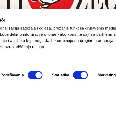
iće
nalizaciju sadržaja i oglasa, pružanje funkcija društvenih medija
akođe delimo informacije o tome kako koristite sajt sa partnerima
nje i analitiku koji mogu da ih kombinuju sa drugim informacija
a osnovu korišćenja usluga.
O NAMA
PRETPLATA
eport
Impresum
Pretplati se
Pokloni prija
Marketing
Newsletter
Kontakt
Podešavanja
Statistika
Marketing
macija
Cookie Policy
zadržana. Developed by
Cubes