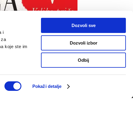
Dozvoli sve
 i
 za
Dozvoli izbor
ma koje ste im
PRATITE NAS
Odbij
telju
Pokaži detalje