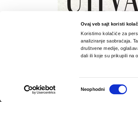
Ovaj veb sajt koristi kolač
Koristimo kolačiće za perso
analiziranje saobraćaja. T
društvene medije, oglašava
dali ili koje su prikupili n
VELIKE PRIČE
PODCAST
Politika
Pantelićev Geor
Sport
Faktor 50+
Psihologija
Rosić i drugovi
Избор
Neophodni
Fikcija
сагласности
Politika privatnosti
Opšti uslovi korišćenja
Politika rekla
© 2026
Velike priče
- TCT News and Entertainment - Sva prava 