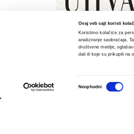
Ovaj veb sajt koristi kolač
Koristimo kolačiće za perso
analiziranje saobraćaja. T
društvene medije, oglašava
dali ili koje su prikupili n
VELIKE PRIČE
PODCAST
Politika
Pantelićev Geor
Sport
Faktor 50+
Psihologija
Rosić i drugovi
Избор
Neophodni
Fikcija
сагласности
Politika privatnosti
Opšti uslovi korišćenja
Politika rekla
© 2026
Velike priče
- TCT News and Entertainment - Sva prava 