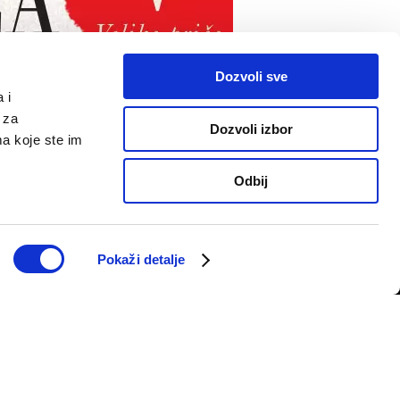
Dozvoli sve
 i
 za
Dozvoli izbor
ma koje ste im
PRATITE NAS
Odbij
telju
Pokaži detalje