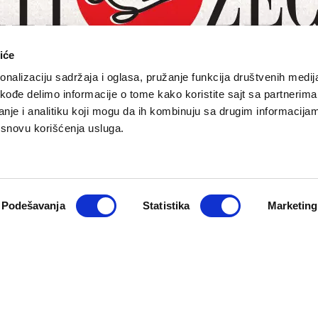
iće
nalizaciju sadržaja i oglasa, pružanje funkcija društvenih medija
akođe delimo informacije o tome kako koristite sajt sa partnerima
nje i analitiku koji mogu da ih kombinuju sa drugim informacija
a osnovu korišćenja usluga.
O NAMA
PRETPLATA
eport
Impresum
Pretplati se
Pokloni prija
Marketing
Newsletter
Kontakt
Podešavanja
Statistika
Marketing
macija
Cookie Policy
zadržana. Developed by
Cubes