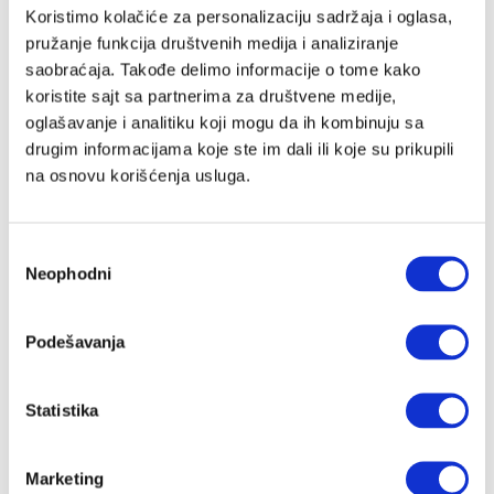
Email adresa
Koristimo kolačiće za personalizaciju sadržaja i oglasa,
pružanje funkcija društvenih medija i analiziranje
saobraćaja. Takođe delimo informacije o tome kako
koristite sajt sa partnerima za društvene medije,
Lozinka
oglašavanje i analitiku koji mogu da ih kombinuju sa
drugim informacijama koje ste im dali ili koje su prikupili
na osnovu korišćenja usluga.
Slažem se sa
Velike priče
politika privatnosti
kao i da Velike
Priče čuvaju moje podatke
Избор
Registracija
Neophodni
сагласности
Nastavi preko Google naloga
Podešavanja
Statistika
Nastavi preko Apple naloga
Marketing