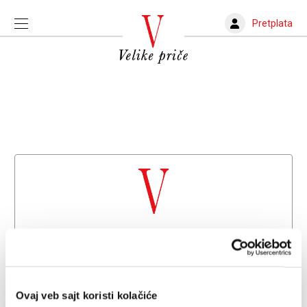
Pretplata
Dobrodošli na
Velike priče
Već imate nalog?
Prijava
Ovaj veb sajt koristi kolačiće