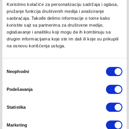
Email adresa
Koristimo kolačiće za personalizaciju sadržaja i oglasa,
pružanje funkcija društvenih medija i analiziranje
saobraćaja. Takođe delimo informacije o tome kako
koristite sajt sa partnerima za društvene medije,
Lozinka
oglašavanje i analitiku koji mogu da ih kombinuju sa
drugim informacijama koje ste im dali ili koje su prikupili
na osnovu korišćenja usluga.
Slažem se sa
Velike priče
politika privatnosti
kao i da Velike
Priče čuvaju moje podatke
Избор
Registracija
Neophodni
сагласности
Nastavi preko Google naloga
Podešavanja
Statistika
Nastavi preko Apple naloga
Marketing