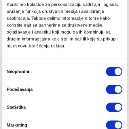
Email adresa
Koristimo kolačiće za personalizaciju sadržaja i oglasa,
pružanje funkcija društvenih medija i analiziranje
saobraćaja. Takođe delimo informacije o tome kako
koristite sajt sa partnerima za društvene medije,
Lozinka
oglašavanje i analitiku koji mogu da ih kombinuju sa
drugim informacijama koje ste im dali ili koje su prikupili
na osnovu korišćenja usluga.
Slažem se sa
Velike priče
politika privatnosti
kao i da Velike
Priče čuvaju moje podatke
Избор
Registracija
Neophodni
сагласности
Nastavi preko Google naloga
Podešavanja
Statistika
Nastavi preko Apple naloga
Marketing