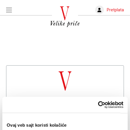
Pretplata
Dobrodošli na
Velike priče
Već imate nalog?
Prijava
Ovaj veb sajt koristi kolačiće