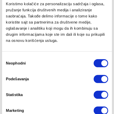
Email adresa
Koristimo kolačiće za personalizaciju sadržaja i oglasa,
pružanje funkcija društvenih medija i analiziranje
saobraćaja. Takođe delimo informacije o tome kako
koristite sajt sa partnerima za društvene medije,
Lozinka
oglašavanje i analitiku koji mogu da ih kombinuju sa
drugim informacijama koje ste im dali ili koje su prikupili
na osnovu korišćenja usluga.
Slažem se sa
Velike priče
politika privatnosti
kao i da Velike
Priče čuvaju moje podatke
Избор
Registracija
Neophodni
сагласности
Nastavi preko Google naloga
Podešavanja
Statistika
Nastavi preko Apple naloga
Marketing