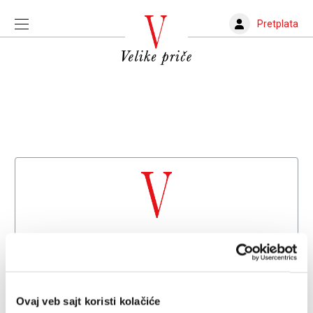
Pretplata
Dobrodošli na
Velike priče
Već imate nalog?
Prijava
Ovaj veb sajt koristi kolačiće