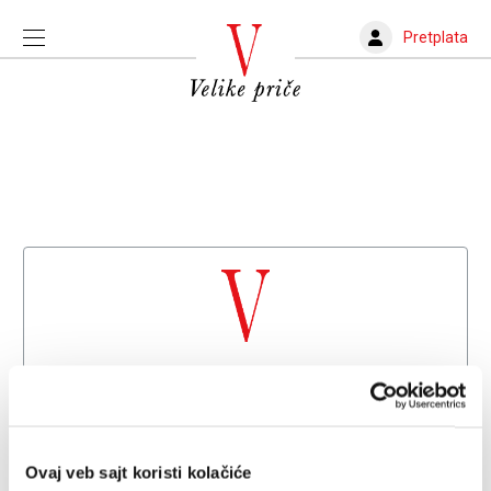
Pretplata
Dobrodošli na
Velike priče
Već imate nalog?
Prijava
Ovaj veb sajt koristi kolačiće