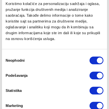
Email adresa
Koristimo kolačiće za personalizaciju sadržaja i oglasa,
pružanje funkcija društvenih medija i analiziranje
saobraćaja. Takođe delimo informacije o tome kako
koristite sajt sa partnerima za društvene medije,
Lozinka
oglašavanje i analitiku koji mogu da ih kombinuju sa
drugim informacijama koje ste im dali ili koje su prikupili
na osnovu korišćenja usluga.
Slažem se sa
Velike priče
politika privatnosti
kao i da Velike
Priče čuvaju moje podatke
Избор
Registracija
Neophodni
сагласности
Nastavi preko Google naloga
Podešavanja
Statistika
Nastavi preko Apple naloga
Marketing