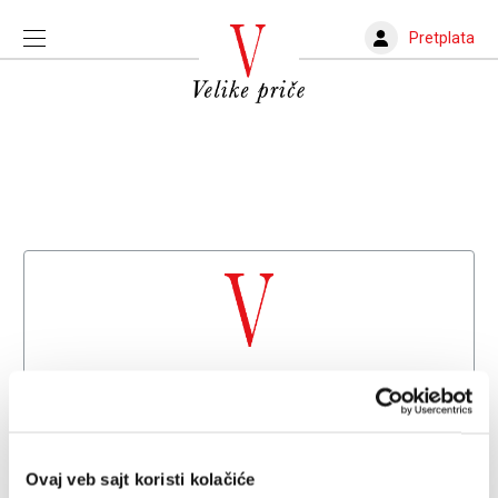
Pretplata
Dobrodošli na
Velike priče
Već imate nalog?
Prijava
Ovaj veb sajt koristi kolačiće