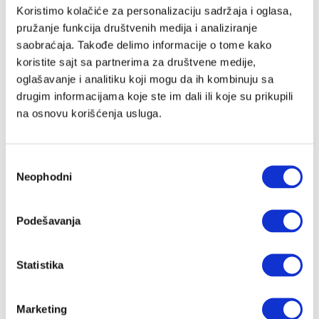
Email adresa
Koristimo kolačiće za personalizaciju sadržaja i oglasa,
pružanje funkcija društvenih medija i analiziranje
saobraćaja. Takođe delimo informacije o tome kako
koristite sajt sa partnerima za društvene medije,
Lozinka
oglašavanje i analitiku koji mogu da ih kombinuju sa
drugim informacijama koje ste im dali ili koje su prikupili
na osnovu korišćenja usluga.
Slažem se sa
Velike priče
politika privatnosti
kao i da Velike
Priče čuvaju moje podatke
Избор
Registracija
Neophodni
сагласности
Nastavi preko Google naloga
Podešavanja
Statistika
Nastavi preko Apple naloga
Marketing