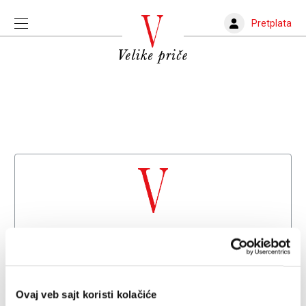
Pretplata
Dobrodošli na
Velike priče
Već imate nalog?
Prijava
Ovaj veb sajt koristi kolačiće