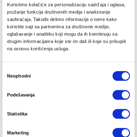
Email adresa
Koristimo kolačiće za personalizaciju sadržaja i oglasa,
pružanje funkcija društvenih medija i analiziranje
saobraćaja. Takođe delimo informacije o tome kako
koristite sajt sa partnerima za društvene medije,
Lozinka
oglašavanje i analitiku koji mogu da ih kombinuju sa
drugim informacijama koje ste im dali ili koje su prikupili
na osnovu korišćenja usluga.
Slažem se sa
Velike priče
politika privatnosti
kao i da Velike
Priče čuvaju moje podatke
Избор
Registracija
Neophodni
сагласности
Nastavi preko Google naloga
Podešavanja
Statistika
Nastavi preko Apple naloga
Marketing