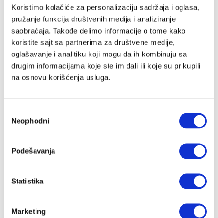
Email adresa
Koristimo kolačiće za personalizaciju sadržaja i oglasa,
pružanje funkcija društvenih medija i analiziranje
saobraćaja. Takođe delimo informacije o tome kako
koristite sajt sa partnerima za društvene medije,
Lozinka
oglašavanje i analitiku koji mogu da ih kombinuju sa
drugim informacijama koje ste im dali ili koje su prikupili
na osnovu korišćenja usluga.
Slažem se sa
Velike priče
politika privatnosti
kao i da Velike
Priče čuvaju moje podatke
Избор
Registracija
Neophodni
сагласности
Nastavi preko Google naloga
Podešavanja
Statistika
Nastavi preko Apple naloga
Marketing