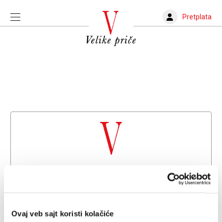
Pretplata
Dobrodošli na
Velike priče
Već imate nalog?
Prijava
Ovaj veb sajt koristi kolačiće