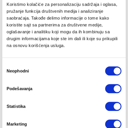
Email adresa
Koristimo kolačiće za personalizaciju sadržaja i oglasa,
pružanje funkcija društvenih medija i analiziranje
saobraćaja. Takođe delimo informacije o tome kako
koristite sajt sa partnerima za društvene medije,
Lozinka
oglašavanje i analitiku koji mogu da ih kombinuju sa
drugim informacijama koje ste im dali ili koje su prikupili
na osnovu korišćenja usluga.
Slažem se sa
Velike priče
politika privatnosti
kao i da Velike
Priče čuvaju moje podatke
Избор
Registracija
Neophodni
сагласности
Nastavi preko Google naloga
Podešavanja
Statistika
Nastavi preko Apple naloga
Marketing