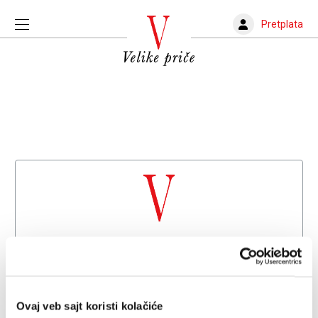
Pretplata
Dobrodošli na
Velike priče
Već imate nalog?
Prijava
Ovaj veb sajt koristi kolačiće