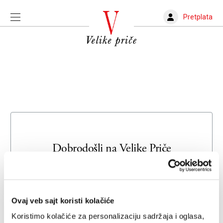
Pretplata
Dobrodošli na
Velike Priče
Unesite svoju adresu e-pošte da biste se prijavili ili kreirali
novi nalog
Ovaj veb sajt koristi kolačiće
Email adresa
Koristimo kolačiće za personalizaciju sadržaja i oglasa,