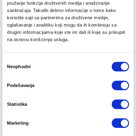
pružanje funkcija društvenih medija i analiziranje
saobraćaja. Takođe delimo informacije o tome kako
koristite sajt sa partnerima za društvene medije,
Lozinka
oglašavanje i analitiku koji mogu da ih kombinuju sa
drugim informacijama koje ste im dali ili koje su prikupili
na osnovu korišćenja usluga.
Prijava
Избор
Neophodni
сагласности
Nastavi preko Google naloga
Podešavanja
Nastavi preko Apple naloga
Statistika
Zapamti me
Zaboravljena lozinka?
Marketing