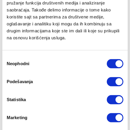
pružanje funkcija društvenih medija i analiziranje
saobraćaja. Takođe delimo informacije o tome kako
koristite sajt sa partnerima za društvene medije,
Lozinka
oglašavanje i analitiku koji mogu da ih kombinuju sa
drugim informacijama koje ste im dali ili koje su prikupili
na osnovu korišćenja usluga.
Prijava
Избор
Neophodni
сагласности
Nastavi preko Google naloga
Podešavanja
Nastavi preko Apple naloga
Statistika
Zapamti me
Zaboravljena lozinka?
Marketing