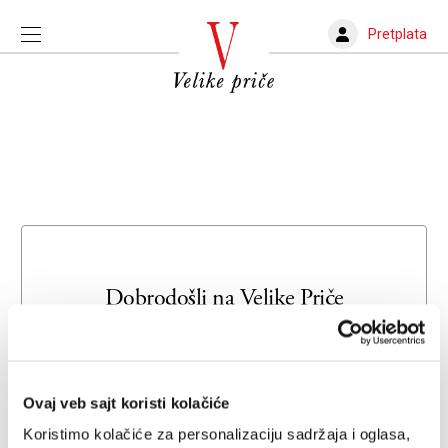
Pretplata
Dobrodošli na
Velike Priče
Unesite svoju adresu e-pošte da biste se prijavili ili kreirali
novi nalog
Ovaj veb sajt koristi kolačiće
Email adresa
Koristimo kolačiće za personalizaciju sadržaja i oglasa,