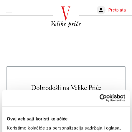
Pretplata
Dobrodošli na
Velike Priče
Unesite svoju adresu e-pošte da biste se prijavili ili kreirali
novi nalog
Ovaj veb sajt koristi kolačiće
Email adresa
Koristimo kolačiće za personalizaciju sadržaja i oglasa,