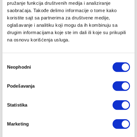
pružanje funkcija društvenih medija i analiziranje
saobraćaja. Takođe delimo informacije o tome kako
koristite sajt sa partnerima za društvene medije,
Lozinka
oglašavanje i analitiku koji mogu da ih kombinuju sa
drugim informacijama koje ste im dali ili koje su prikupili
na osnovu korišćenja usluga.
Prijava
Избор
Neophodni
сагласности
Nastavi preko Google naloga
Podešavanja
Nastavi preko Apple naloga
Statistika
Zapamti me
Zaboravljena lozinka?
Marketing