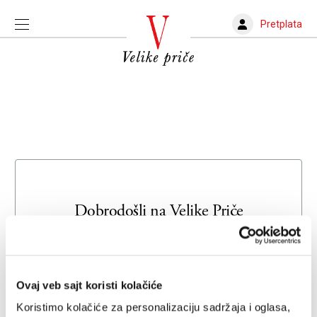
Pretplata
Dobrodošli na
Velike Priče
Unesite svoju adresu e-pošte da biste se prijavili ili kreirali
novi nalog
Ovaj veb sajt koristi kolačiće
Email adresa
Koristimo kolačiće za personalizaciju sadržaja i oglasa,