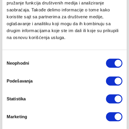
pružanje funkcija društvenih medija i analiziranje
saobraćaja. Takođe delimo informacije o tome kako
koristite sajt sa partnerima za društvene medije,
Lozinka
oglašavanje i analitiku koji mogu da ih kombinuju sa
drugim informacijama koje ste im dali ili koje su prikupili
na osnovu korišćenja usluga.
Prijava
Избор
Neophodni
сагласности
Nastavi preko Google naloga
Podešavanja
Nastavi preko Apple naloga
Statistika
Zapamti me
Zaboravljena lozinka?
Marketing