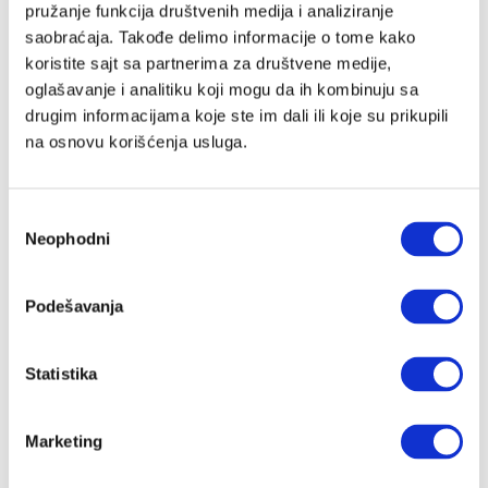
pružanje funkcija društvenih medija i analiziranje
saobraćaja. Takođe delimo informacije o tome kako
koristite sajt sa partnerima za društvene medije,
Lozinka
oglašavanje i analitiku koji mogu da ih kombinuju sa
drugim informacijama koje ste im dali ili koje su prikupili
na osnovu korišćenja usluga.
Prijava
Избор
Neophodni
сагласности
Nastavi preko Google naloga
Podešavanja
Nastavi preko Apple naloga
Statistika
Zapamti me
Zaboravljena lozinka?
Marketing