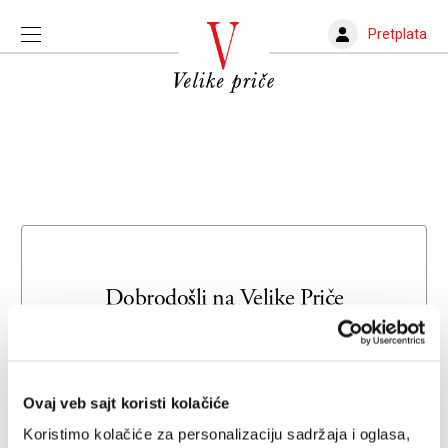
Pretplata
Dobrodošli na
Velike Priče
Unesite svoju adresu e-pošte da biste se prijavili ili kreirali
novi nalog
Ovaj veb sajt koristi kolačiće
Email adresa
Koristimo kolačiće za personalizaciju sadržaja i oglasa,