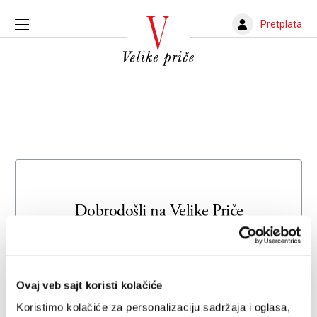
Pretplata
Dobrodošli na
Velike Priče
Unesite svoju adresu e-pošte da biste se prijavili ili kreirali
novi nalog
Ovaj veb sajt koristi kolačiće
Email adresa
Koristimo kolačiće za personalizaciju sadržaja i oglasa,