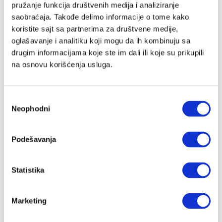
pružanje funkcija društvenih medija i analiziranje
saobraćaja. Takođe delimo informacije o tome kako
koristite sajt sa partnerima za društvene medije,
Lozinka
oglašavanje i analitiku koji mogu da ih kombinuju sa
drugim informacijama koje ste im dali ili koje su prikupili
na osnovu korišćenja usluga.
Prijava
Избор
Neophodni
сагласности
Nastavi preko Google naloga
Podešavanja
Nastavi preko Apple naloga
Statistika
Zapamti me
Zaboravljena lozinka?
Marketing