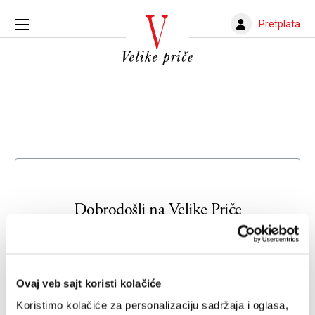
Pretplata
Dobrodošli na
Velike Priče
Unesite svoju adresu e-pošte da biste se prijavili ili kreirali
novi nalog
Ovaj veb sajt koristi kolačiće
Email adresa
Koristimo kolačiće za personalizaciju sadržaja i oglasa,