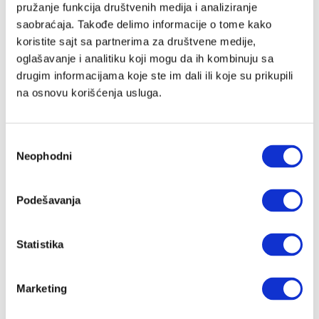
pružanje funkcija društvenih medija i analiziranje
saobraćaja. Takođe delimo informacije o tome kako
koristite sajt sa partnerima za društvene medije,
Lozinka
oglašavanje i analitiku koji mogu da ih kombinuju sa
drugim informacijama koje ste im dali ili koje su prikupili
na osnovu korišćenja usluga.
Prijava
Избор
Neophodni
сагласности
Nastavi preko Google naloga
Podešavanja
Nastavi preko Apple naloga
Statistika
Zapamti me
Zaboravljena lozinka?
Marketing