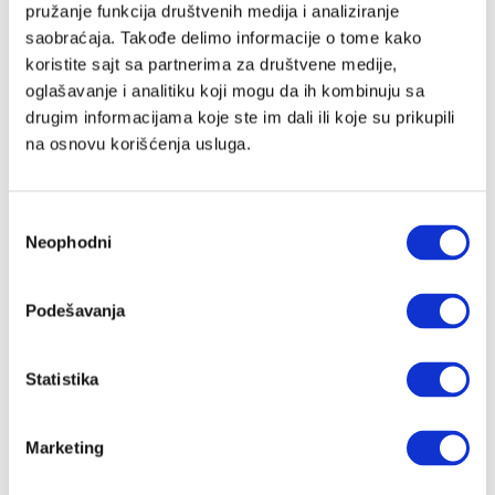
pružanje funkcija društvenih medija i analiziranje
saobraćaja. Takođe delimo informacije o tome kako
koristite sajt sa partnerima za društvene medije,
Lozinka
oglašavanje i analitiku koji mogu da ih kombinuju sa
drugim informacijama koje ste im dali ili koje su prikupili
na osnovu korišćenja usluga.
Prijava
Избор
Neophodni
сагласности
Nastavi preko Google naloga
Podešavanja
Nastavi preko Apple naloga
Statistika
Zapamti me
Zaboravljena lozinka?
Marketing