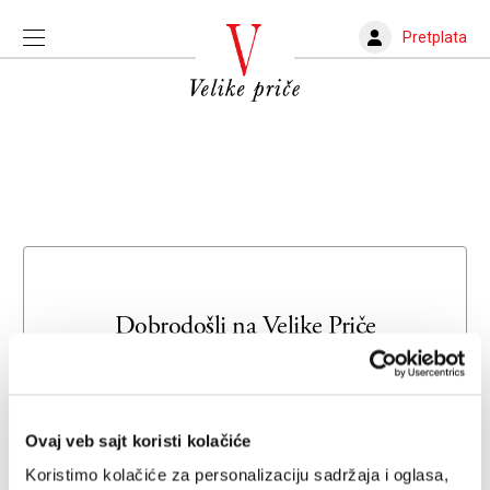
Pretplata
Dobrodošli na
Velike Priče
Unesite svoju adresu e-pošte da biste se prijavili ili kreirali
novi nalog
Ovaj veb sajt koristi kolačiće
Email adresa
Koristimo kolačiće za personalizaciju sadržaja i oglasa,