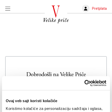
Pretplata
Dobrodošli na
Velike Priče
Unesite svoju adresu e-pošte da biste se prijavili ili kreirali
novi nalog
Ovaj veb sajt koristi kolačiće
Email adresa
Koristimo kolačiće za personalizaciju sadržaja i oglasa,