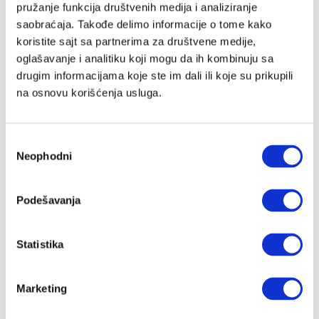
pružanje funkcija društvenih medija i analiziranje
saobraćaja. Takođe delimo informacije o tome kako
koristite sajt sa partnerima za društvene medije,
Lozinka
oglašavanje i analitiku koji mogu da ih kombinuju sa
drugim informacijama koje ste im dali ili koje su prikupili
na osnovu korišćenja usluga.
Prijava
Избор
Neophodni
сагласности
Nastavi preko Google naloga
Podešavanja
Nastavi preko Apple naloga
Statistika
Zapamti me
Zaboravljena lozinka?
Marketing