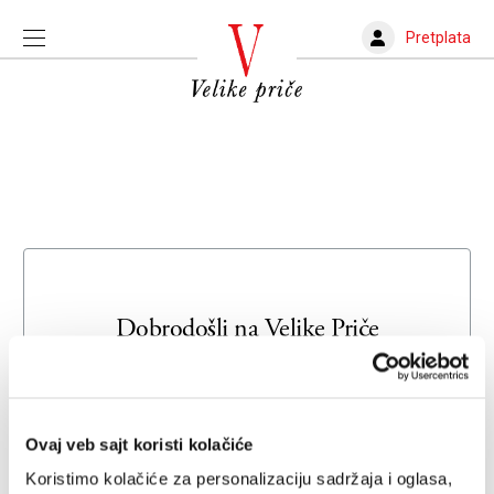
Pretplata
Dobrodošli na
Velike Priče
Unesite svoju adresu e-pošte da biste se prijavili ili kreirali
novi nalog
Ovaj veb sajt koristi kolačiće
Email adresa
Koristimo kolačiće za personalizaciju sadržaja i oglasa,