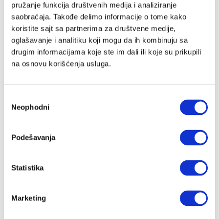
pružanje funkcija društvenih medija i analiziranje
saobraćaja. Takođe delimo informacije o tome kako
koristite sajt sa partnerima za društvene medije,
Lozinka
oglašavanje i analitiku koji mogu da ih kombinuju sa
drugim informacijama koje ste im dali ili koje su prikupili
na osnovu korišćenja usluga.
Prijava
Избор
Neophodni
сагласности
Nastavi preko Google naloga
Podešavanja
Nastavi preko Apple naloga
Statistika
Zapamti me
Zaboravljena lozinka?
Marketing