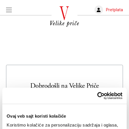
Pretplata
Dobrodošli na
Velike Priče
Unesite svoju adresu e-pošte da biste se prijavili ili kreirali
novi nalog
Ovaj veb sajt koristi kolačiće
Email adresa
Koristimo kolačiće za personalizaciju sadržaja i oglasa,