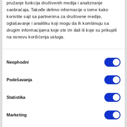
pružanje funkcija društvenih medija i analiziranje
saobraćaja. Takođe delimo informacije o tome kako
koristite sajt sa partnerima za društvene medije,
Lozinka
oglašavanje i analitiku koji mogu da ih kombinuju sa
drugim informacijama koje ste im dali ili koje su prikupili
na osnovu korišćenja usluga.
Prijava
Избор
Neophodni
сагласности
Nastavi preko Google naloga
Podešavanja
Nastavi preko Apple naloga
Statistika
Zapamti me
Zaboravljena lozinka?
Marketing