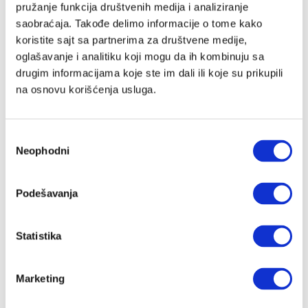
pružanje funkcija društvenih medija i analiziranje
saobraćaja. Takođe delimo informacije o tome kako
koristite sajt sa partnerima za društvene medije,
Lozinka
oglašavanje i analitiku koji mogu da ih kombinuju sa
drugim informacijama koje ste im dali ili koje su prikupili
na osnovu korišćenja usluga.
Prijava
Избор
Neophodni
сагласности
Nastavi preko Google naloga
Podešavanja
Nastavi preko Apple naloga
Statistika
Zapamti me
Zaboravljena lozinka?
Marketing