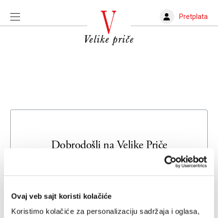
Pretplata
Dobrodošli na
Velike Priče
Unesite svoju adresu e-pošte da biste se prijavili ili kreirali
novi nalog
Ovaj veb sajt koristi kolačiće
Email adresa
Koristimo kolačiće za personalizaciju sadržaja i oglasa,