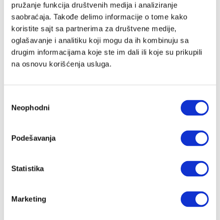
pružanje funkcija društvenih medija i analiziranje
saobraćaja. Takođe delimo informacije o tome kako
koristite sajt sa partnerima za društvene medije,
Lozinka
oglašavanje i analitiku koji mogu da ih kombinuju sa
drugim informacijama koje ste im dali ili koje su prikupili
na osnovu korišćenja usluga.
Prijava
Избор
Neophodni
сагласности
Nastavi preko Google naloga
Podešavanja
Nastavi preko Apple naloga
Statistika
Zapamti me
Zaboravljena lozinka?
Marketing