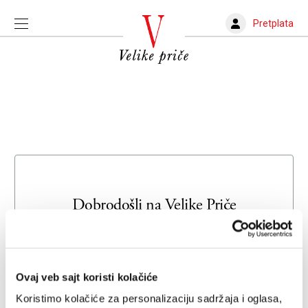
Pretplata
Dobrodošli na
Velike Priče
Unesite svoju adresu e-pošte da biste se prijavili ili kreirali
novi nalog
Ovaj veb sajt koristi kolačiće
Email adresa
Koristimo kolačiće za personalizaciju sadržaja i oglasa,