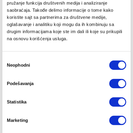
pružanje funkcija društvenih medija i analiziranje
saobraćaja. Takođe delimo informacije o tome kako
koristite sajt sa partnerima za društvene medije,
Lozinka
oglašavanje i analitiku koji mogu da ih kombinuju sa
drugim informacijama koje ste im dali ili koje su prikupili
na osnovu korišćenja usluga.
Prijava
Избор
Neophodni
сагласности
Nastavi preko Google naloga
Podešavanja
Nastavi preko Apple naloga
Statistika
Zapamti me
Zaboravljena lozinka?
Marketing