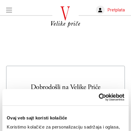
Pretplata
Dobrodošli na
Velike Priče
Unesite svoju adresu e-pošte da biste se prijavili ili kreirali
novi nalog
Ovaj veb sajt koristi kolačiće
Email adresa
Koristimo kolačiće za personalizaciju sadržaja i oglasa,