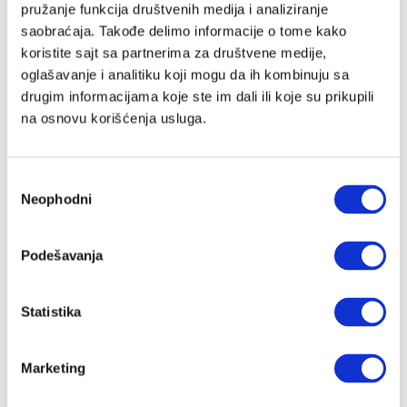
pružanje funkcija društvenih medija i analiziranje
saobraćaja. Takođe delimo informacije o tome kako
koristite sajt sa partnerima za društvene medije,
Lozinka
oglašavanje i analitiku koji mogu da ih kombinuju sa
drugim informacijama koje ste im dali ili koje su prikupili
na osnovu korišćenja usluga.
Prijava
Избор
Neophodni
сагласности
Nastavi preko Google naloga
Podešavanja
Nastavi preko Apple naloga
Statistika
Zapamti me
Zaboravljena lozinka?
Marketing