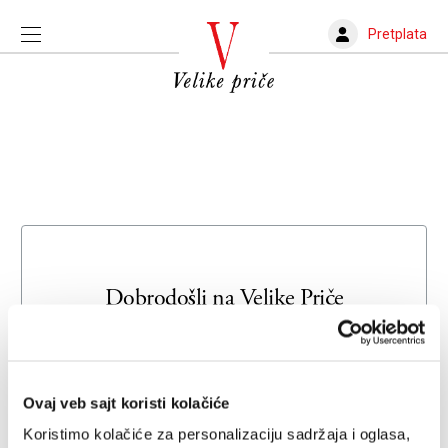
Pretplata
Dobrodošli na
Velike Priče
Unesite svoju adresu e-pošte da biste se prijavili ili kreirali
novi nalog
Ovaj veb sajt koristi kolačiće
Email adresa
Koristimo kolačiće za personalizaciju sadržaja i oglasa,