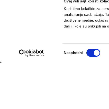
Ovaj veb sajt koristi kolač
Koristimo kolačiće za perso
analiziranje saobraćaja. T
društvene medije, oglašava
dali ili koje su prikupili n
VELIKE PRIČE
PODCAST
Politika
Pantelićev Geor
Sport
Faktor 50+
Избор
Neophodni
Psihologija
Rosić i drugovi
сагласности
Fikcija
Politika privatnosti
Opšti uslovi korišćenja
Politika rekla
© 2026
Velike priče
- TCT News and Entertainment - Sva prava 