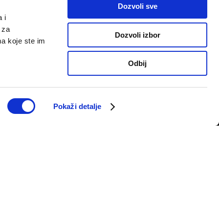
Dozvoli sve
 i
 za
Dozvoli izbor
ma koje ste im
Odbij
PRATITE NAS
telju
Pokaži detalje