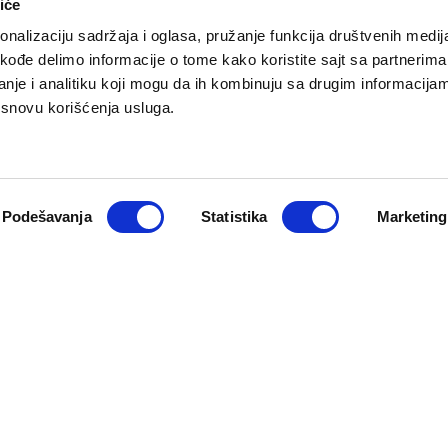
iće
nalizaciju sadržaja i oglasa, pružanje funkcija društvenih medija
akođe delimo informacije o tome kako koristite sajt sa partnerima
nje i analitiku koji mogu da ih kombinuju sa drugim informacija
a osnovu korišćenja usluga.
O NAMA
PRETPLATA
eport
Impresum
Pretplati se
Pokloni prija
Marketing
Podešavanja
Statistika
Marketing
Newsletter
Kontakt
macija
Cookie Policy
zadržana. Developed by
Cubes