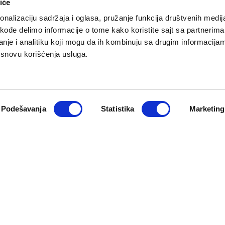
iće
nalizaciju sadržaja i oglasa, pružanje funkcija društvenih medija
akođe delimo informacije o tome kako koristite sajt sa partnerima
nje i analitiku koji mogu da ih kombinuju sa drugim informacija
a osnovu korišćenja usluga.
O NAMA
PRETPLATA
eport
Impresum
Pretplati se
Pokloni prija
Marketing
Podešavanja
Statistika
Marketing
Newsletter
Kontakt
macija
Cookie Policy
zadržana. Developed by
Cubes