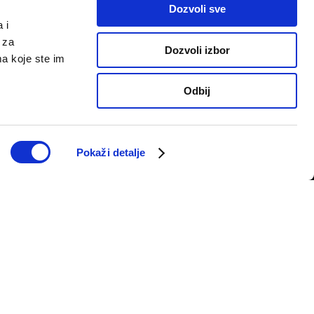
Dozvoli sve
 i
 za
Dozvoli izbor
ma koje ste im
Odbij
PRATITE NAS
telju
Pokaži detalje