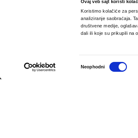
Ovaj veb sajt koristi kolač
Koristimo kolačiće za perso
analiziranje saobraćaja. T
društvene medije, oglašava
dali ili koje su prikupili n
VELIKE PRIČE
PODCAST
Politika
Pantelićev Geor
Sport
Faktor 50+
Избор
Neophodni
Psihologija
Rosić i drugovi
сагласности
Fikcija
Politika privatnosti
Opšti uslovi korišćenja
Politika rekla
© 2026
Velike priče
- TCT News and Entertainment - Sva prava 