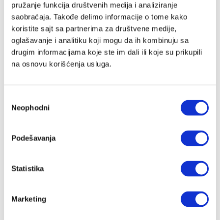
pružanje funkcija društvenih medija i analiziranje
saobraćaja. Takođe delimo informacije o tome kako
koristite sajt sa partnerima za društvene medije,
Lozinka
oglašavanje i analitiku koji mogu da ih kombinuju sa
drugim informacijama koje ste im dali ili koje su prikupili
na osnovu korišćenja usluga.
Prijava
Избор
Neophodni
сагласности
Nastavi preko Google naloga
Podešavanja
Nastavi preko Apple naloga
Statistika
Zapamti me
Zaboravljena lozinka?
Marketing