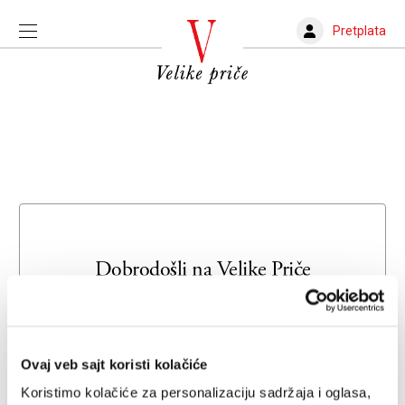
Pretplata
Dobrodošli na
Velike Priče
Unesite svoju adresu e-pošte da biste se prijavili ili kreirali
novi nalog
Ovaj veb sajt koristi kolačiće
Email adresa
Koristimo kolačiće za personalizaciju sadržaja i oglasa,