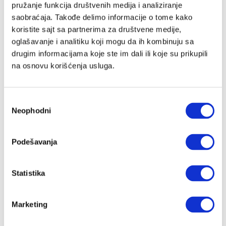
pružanje funkcija društvenih medija i analiziranje
saobraćaja. Takođe delimo informacije o tome kako
koristite sajt sa partnerima za društvene medije,
Lozinka
oglašavanje i analitiku koji mogu da ih kombinuju sa
drugim informacijama koje ste im dali ili koje su prikupili
na osnovu korišćenja usluga.
Prijava
Избор
Neophodni
сагласности
Nastavi preko Google naloga
Podešavanja
Nastavi preko Apple naloga
Statistika
Zapamti me
Zaboravljena lozinka?
Marketing