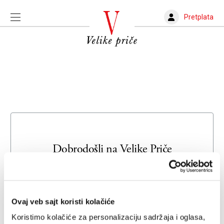
Pretplata
Dobrodošli na
Velike Priče
Unesite svoju adresu e-pošte da biste se prijavili ili kreirali
novi nalog
Ovaj veb sajt koristi kolačiće
Email adresa
Koristimo kolačiće za personalizaciju sadržaja i oglasa,