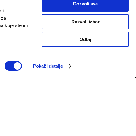
Dozvoli sve
 i
 za
Dozvoli izbor
ma koje ste im
Odbij
PRATITE NAS
telju
Pokaži detalje