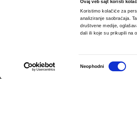
Ovaj veb sajt koristi kolač
Koristimo kolačiće za perso
analiziranje saobraćaja. T
društvene medije, oglašava
dali ili koje su prikupili n
VELIKE PRIČE
PODCAST
Politika
Pantelićev Geor
Sport
Faktor 50+
Избор
Neophodni
Psihologija
Rosić i drugovi
сагласности
Fikcija
Politika privatnosti
Opšti uslovi korišćenja
Politika rekla
© 2026
Velike priče
- TCT News and Entertainment - Sva prava 