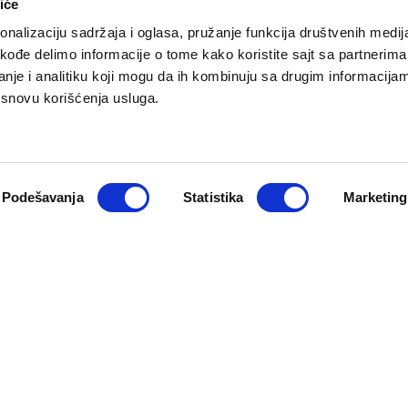
iće
nalizaciju sadržaja i oglasa, pružanje funkcija društvenih medija
akođe delimo informacije o tome kako koristite sajt sa partnerima
nje i analitiku koji mogu da ih kombinuju sa drugim informacija
a osnovu korišćenja usluga.
O NAMA
PRETPLATA
eport
Impresum
Pretplati se
Pokloni prija
Marketing
Podešavanja
Statistika
Marketing
Newsletter
Kontakt
macija
Cookie Policy
zadržana. Developed by
Cubes